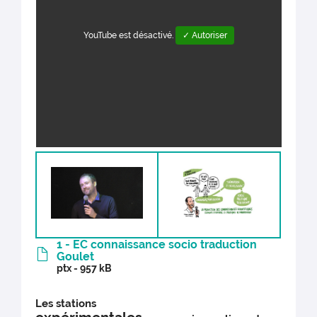
YouTube est désactivé.
✓ Autoriser
1 - EC connaissance socio traduction
Goulet
ptx - 957 kB
Les stations