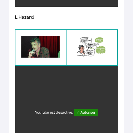
L.Hazard
YouTube est désactivé.
✓ Autoriser